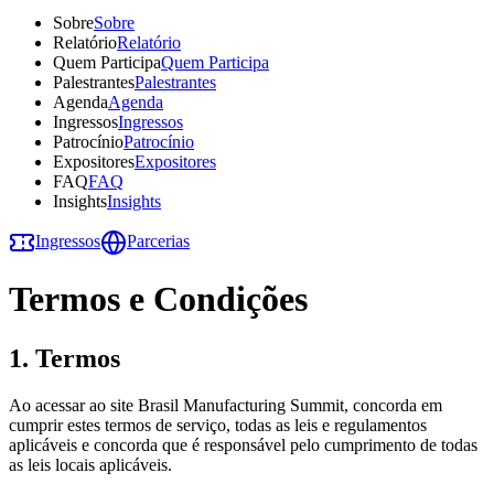
Sobre
Sobre
Relatório
Relatório
Quem Participa
Quem Participa
Palestrantes
Palestrantes
Agenda
Agenda
Ingressos
Ingressos
Patrocínio
Patrocínio
Expositores
Expositores
FAQ
FAQ
Insights
Insights
Ingressos
Parcerias
Termos e Condições
1. Termos
Ao acessar ao site Brasil Manufacturing Summit, concorda em
cumprir estes termos de serviço, todas as leis e regulamentos
aplicáveis ​​e concorda que é responsável pelo cumprimento de todas
as leis locais aplicáveis.