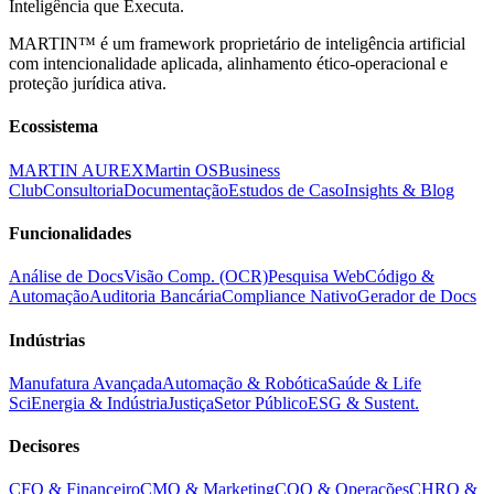
Inteligência que Executa.
MARTIN™ é um framework proprietário de inteligência artificial
com intencionalidade aplicada, alinhamento ético-operacional e
proteção jurídica ativa.
Ecossistema
MARTIN AUREX
Martin OS
Business
Club
Consultoria
Documentação
Estudos de Caso
Insights & Blog
Funcionalidades
Análise de Docs
Visão Comp. (OCR)
Pesquisa Web
Código &
Automação
Auditoria Bancária
Compliance Nativo
Gerador de Docs
Indústrias
Manufatura Avançada
Automação & Robótica
Saúde & Life
Sci
Energia & Indústria
Justiça
Setor Público
ESG & Sustent.
Decisores
CFO & Financeiro
CMO & Marketing
COO & Operações
CHRO &