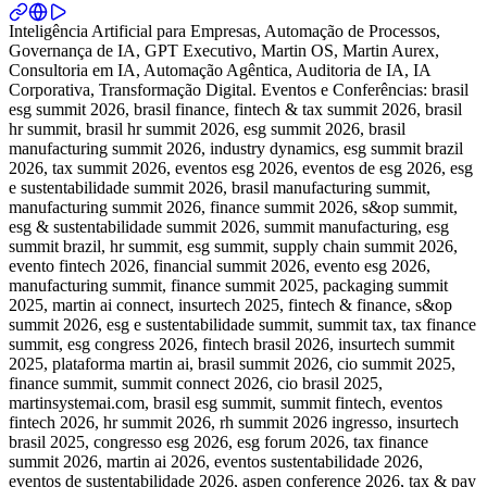
Inteligência Artificial para Empresas, Automação de Processos,
Governança de IA, GPT Executivo, Martin OS, Martin Aurex,
Consultoria em IA, Automação Agêntica, Auditoria de IA, IA
Corporativa, Transformação Digital. Eventos e Conferências: brasil
esg summit 2026, brasil finance, fintech & tax summit 2026, brasil
hr summit, brasil hr summit 2026, esg summit 2026, brasil
manufacturing summit 2026, industry dynamics, esg summit brazil
2026, tax summit 2026, eventos esg 2026, eventos de esg 2026, esg
e sustentabilidade summit 2026, brasil manufacturing summit,
manufacturing summit 2026, finance summit 2026, s&op summit,
esg & sustentabilidade summit 2026, summit manufacturing, esg
summit brazil, hr summit, esg summit, supply chain summit 2026,
evento fintech 2026, financial summit 2026, evento esg 2026,
manufacturing summit, finance summit 2025, packaging summit
2025, martin ai connect, insurtech 2025, fintech & finance, s&op
summit 2026, esg e sustentabilidade summit, summit tax, tax finance
summit, esg congress 2026, fintech brasil 2026, insurtech summit
2025, plataforma martin ai, brasil summit 2026, cio summit 2025,
finance summit, summit connect 2026, cio brasil 2025,
martinsystemai.com, brasil esg summit, summit fintech, eventos
fintech 2026, hr summit 2026, rh summit 2026 ingresso, insurtech
brasil 2025, congresso esg 2026, esg forum 2026, tax finance
summit 2026, martin ai 2026, eventos sustentabilidade 2026,
eventos de sustentabilidade 2026, aspen conference 2026, tax & pay