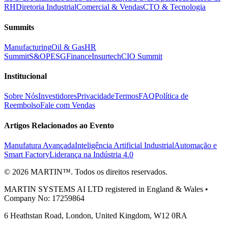
RH
Diretoria Industrial
Comercial & Vendas
CTO & Tecnologia
Summits
Manufacturing
Oil & Gas
HR
Summit
S&OP
ESG
Finance
Insurtech
CIO Summit
Institucional
Sobre Nós
Investidores
Privacidade
Termos
FAQ
Política de
Reembolso
Fale com Vendas
Artigos Relacionados ao Evento
Manufatura Avançada
Inteligência Artificial Industrial
Automação e
Smart Factory
Liderança na Indústria 4.0
© 2026 MARTIN™. Todos os direitos reservados.
MARTIN SYSTEMS AI LTD registered in England & Wales •
Company No: 17259864
6 Heathstan Road, London, United Kingdom, W12 0RA