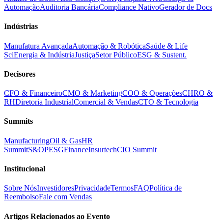
Automação
Auditoria Bancária
Compliance Nativo
Gerador de Docs
Indústrias
Manufatura Avançada
Automação & Robótica
Saúde & Life
Sci
Energia & Indústria
Justiça
Setor Público
ESG & Sustent.
Decisores
CFO & Financeiro
CMO & Marketing
COO & Operações
CHRO &
RH
Diretoria Industrial
Comercial & Vendas
CTO & Tecnologia
Summits
Manufacturing
Oil & Gas
HR
Summit
S&OP
ESG
Finance
Insurtech
CIO Summit
Institucional
Sobre Nós
Investidores
Privacidade
Termos
FAQ
Política de
Reembolso
Fale com Vendas
Artigos Relacionados ao Evento