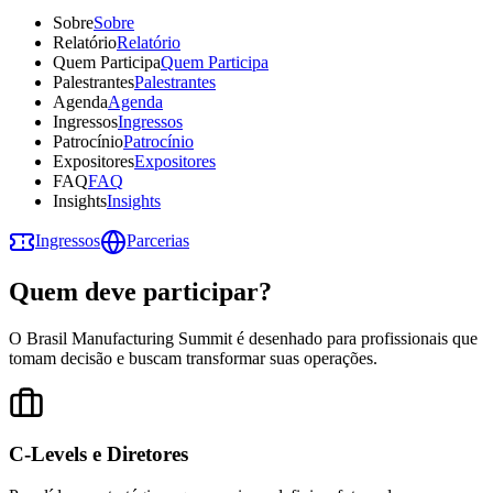
Sobre
Sobre
Relatório
Relatório
Quem Participa
Quem Participa
Palestrantes
Palestrantes
Agenda
Agenda
Ingressos
Ingressos
Patrocínio
Patrocínio
Expositores
Expositores
FAQ
FAQ
Insights
Insights
Ingressos
Parcerias
Quem deve participar?
O Brasil Manufacturing Summit é desenhado para profissionais que
tomam decisão e buscam transformar suas operações.
C-Levels e Diretores