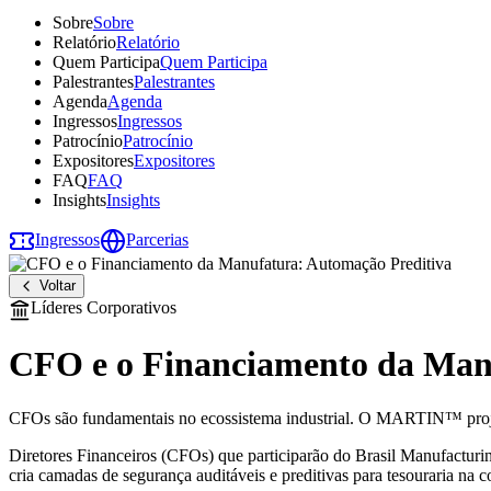
Sobre
Sobre
Relatório
Relatório
Quem Participa
Quem Participa
Palestrantes
Palestrantes
Agenda
Agenda
Ingressos
Ingressos
Patrocínio
Patrocínio
Expositores
Expositores
FAQ
FAQ
Insights
Insights
Ingressos
Parcerias
Voltar
Líderes Corporativos
CFO e o Financiamento da Man
CFOs são fundamentais no ecossistema industrial. O MARTIN™ projet
Diretores Financeiros (CFOs) que participarão do Brasil Manufactu
cria camadas de segurança auditáveis e preditivas para tesouraria na 