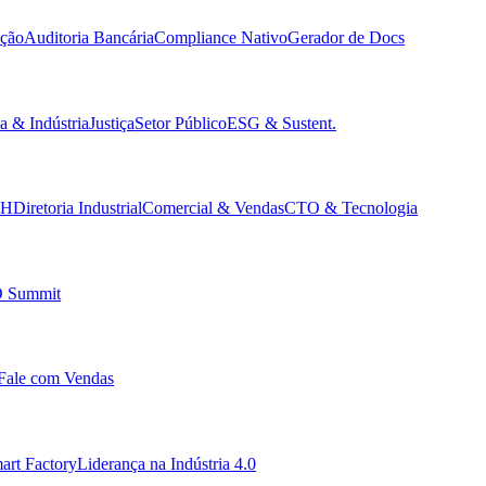
ção
Auditoria Bancária
Compliance Nativo
Gerador de Docs
a & Indústria
Justiça
Setor Público
ESG & Sustent.
RH
Diretoria Industrial
Comercial & Vendas
CTO & Tecnologia
 Summit
Fale com Vendas
art Factory
Liderança na Indústria 4.0