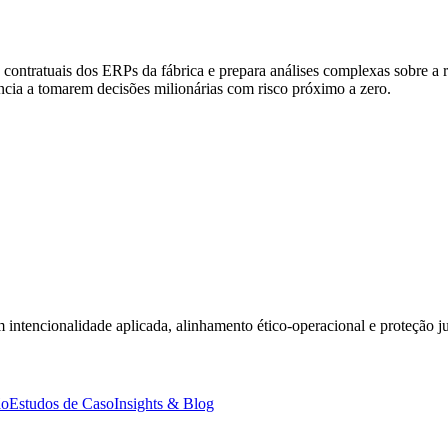
tratuais dos ERPs da fábrica e prepara análises complexas sobre a ren
ncia a tomarem decisões milionárias com risco próximo a zero.
ntencionalidade aplicada, alinhamento ético-operacional e proteção jur
ão
Estudos de Caso
Insights & Blog