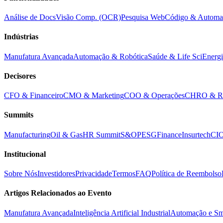
Análise de Docs
Visão Comp. (OCR)
Pesquisa Web
Código & Automa
Indústrias
Manufatura Avançada
Automação & Robótica
Saúde & Life Sci
Energi
Decisores
CFO & Financeiro
CMO & Marketing
COO & Operações
CHRO & 
Summits
Manufacturing
Oil & Gas
HR Summit
S&OP
ESG
Finance
Insurtech
CIO
Institucional
Sobre Nós
Investidores
Privacidade
Termos
FAQ
Política de Reembolso
Artigos Relacionados ao Evento
Manufatura Avançada
Inteligência Artificial Industrial
Automação e Sm