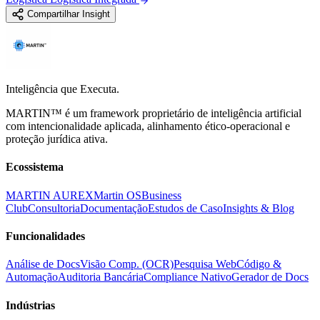
Compartilhar Insight
Inteligência que Executa.
MARTIN™ é um framework proprietário de inteligência artificial
com intencionalidade aplicada, alinhamento ético-operacional e
proteção jurídica ativa.
Ecossistema
MARTIN AUREX
Martin OS
Business
Club
Consultoria
Documentação
Estudos de Caso
Insights & Blog
Funcionalidades
Análise de Docs
Visão Comp. (OCR)
Pesquisa Web
Código &
Automação
Auditoria Bancária
Compliance Nativo
Gerador de Docs
Indústrias