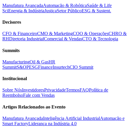
Manufatura Avançada
Automação & Robótica
Saúde & Life
Sci
Energia & Indústria
Justiça
Setor Público
ESG & Sustent.
Decisores
CFO & Financeiro
CMO & Marketing
COO & Operações
CHRO &
RH
Diretoria Industrial
Comercial & Vendas
CTO & Tecnologia
Summits
Manufacturing
Oil & Gas
HR
Summit
S&OP
ESG
Finance
Insurtech
CIO Summit
Institucional
Sobre Nós
Investidores
Privacidade
Termos
FAQ
Política de
Reembolso
Fale com Vendas
Artigos Relacionados ao Evento
Manufatura Avançada
Inteligência Artificial Industrial
Automação e
Smart Factory
Liderança na Indústria 4.0