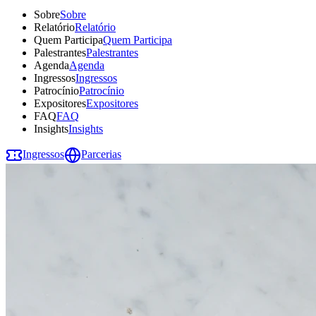
Sobre
Sobre
Relatório
Relatório
Quem Participa
Quem Participa
Palestrantes
Palestrantes
Agenda
Agenda
Ingressos
Ingressos
Patrocínio
Patrocínio
Expositores
Expositores
FAQ
FAQ
Insights
Insights
Ingressos
Parcerias